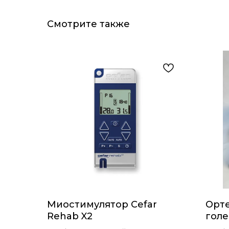
Смотрите также
Миостимулятор Cefar
Орте
Rehab X2
голе
стоп