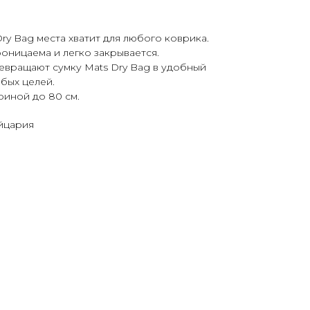
ry Bag места хватит для любого коврика.
оницаема и легко закрывается.
евращают сумку Mats Dry Bag в удобный
бых целей.
риной до 80 см.
йцария