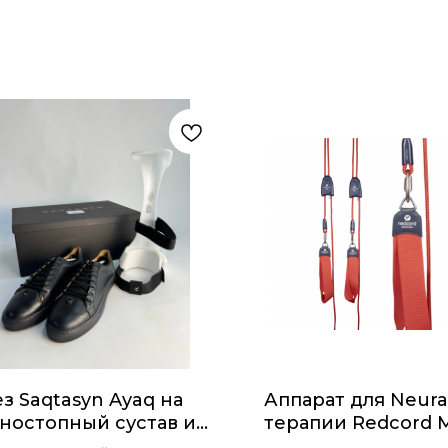
з Saqtasyn Ayaq на
Аппарат для Neura
ностопный сустав и
терапии Redcord M
у