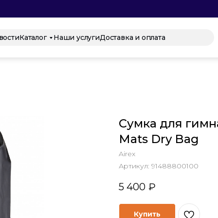
вости
Каталог
Наши услуги
Доставка и оплата
Сумка для гимн
Mats Dry Bag
Airex
Артикул:
91488800100
5 400
₽
Купить