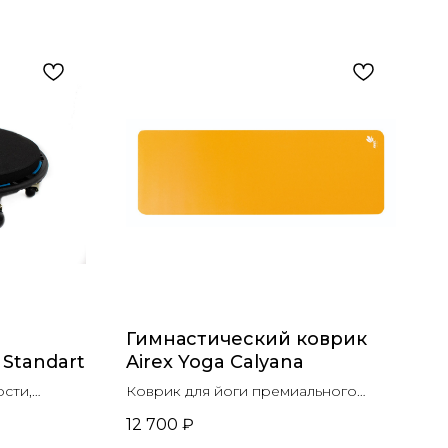
Гимнастический коврик
 Standart
Airex Yoga Calyana
сти,
Коврик для йоги премиального
качества
12 700
₽
са