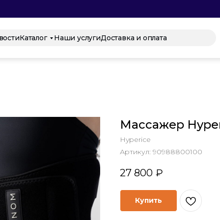
вости
Каталог
Наши услуги
Доставка и оплата
Массажер Hype
Hyperice
Артикул:
90988800100
27 800
₽
Купить