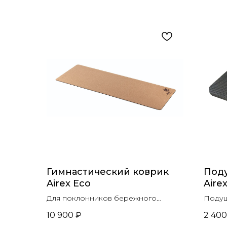
Гимнастический коврик
Под
Airex Eco
Aire
Для поклонников бережного
Подуш
отношение к природе, изготовлен
класс
10 900
₽
2 400
из экологически чистых и
позво
биоразлагаемых материалов