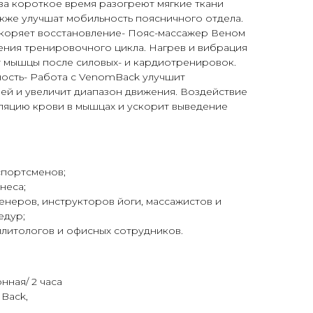
за короткое время разогреют мягкие ткани
акже улучшат мобильность поясничного отдела.
коряет восстановление- Пояс-массажер Веном
ения тренировочного цикла. Нагрев и вибрация
 мышцы после силовых- и кардиотренировок.
ость- Работа с VenomBack улучшит
ней и увеличит диапазон движения. Воздействие
ляцию крови в мышцах и ускорит выведение
спортсменов;
неса;
енеров, инструкторов йоги, массажистов и
едур;
литологов и офисных сотрудников.
нная/ 2 часа
Back,