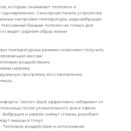
ов, которые оказывают тепловое и
 одновременно. Сенсорная панель устройства
альные настройки температуры, вида вибрации
 Массажный бандаж полезен не только для
 кто ведёт сидячий образ жизни
три температурных режима позволяют получить
огревающий массаж;
епловым воздействием;
мами нагрева;
идуальную программу восстановления;
 мышц.
омфорта- Venom Back эффективно избавляет от
пояснице после утомительного дня в офисе
. Вибрация и нагрев снимут спазмы, разобьют
ведут мышцы в тонус
м- Тепловое воздействие и интенсивная