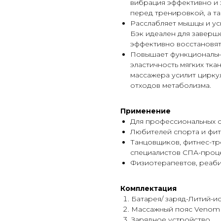
вибрация эффективно и 
перед тренировкой, а т
Расслабляет мышцы и ус
Бэк идеален для заверш
эффективно восстановят
Повышает функциональн
эластичность мягких тка
массажера усилит цирку
отходов метаболизма.
Применение
Для профессиональных 
Любителей спорта и фит
Танцовщиков, фитнес-тр
специалистов СПА-проц
Физиотерапевтов, реаби
Комплектация
Батарея/ заряд-Литий-ио
Массажный пояс Venom 
Зарядное устройство