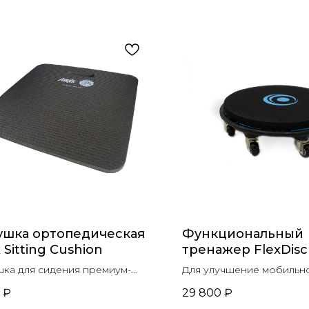
ушка ортопедическая
Функциональный
x Sitting Cushion
тренажер FlexDisc
ка для сидения премиум-
Для улучшение мобильно
а для защиты суставов и
стабильности, баланса и
₽
29 800
₽
ночника
укрепление мышц корпу